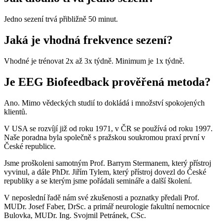
Jedno sezení trvá přibližně 50 minut.
Jaká je vhodná frekvence sezení?
Vhodné je trénovat 2x až 3x týdně. Minimum je 1x týdně.
Je EEG Biofeedback prověřená metoda?
Ano. Mimo vědeckých studií to dokládá i množství spokojených
klientů.
V USA se rozvíjí již od roku 1971, v ČR se používá od roku 1997.
Naše poradna byla společně s pražskou soukromou praxí první v
České republice.
Jsme proškoleni samotným Prof. Barrym Stermanem, který přístroj
vyvinul, a dále PhDr. Jiřím Tylem, který přístroj dovezl do České
republiky a se kterým jsme pořádali semináře a další školení.
V neposlední řadě nám své zkušenosti a poznatky předali Prof.
MUDr. Josef Faber, DrSc. a primář neurologie fakultní nemocnice
Bulovka, MUDr. Ing. Svojmil Petránek, CSc.