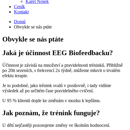
Karel Nosek
Ceník
Kontakt
Domů
Obvykle se nás ptáte
Obvykle se nás ptáte
Jaká je účinnost EEG Biofeedbacku?
Účinnost je závislá na množství a pravidelnosti tréninků. Přibližně
po 20ti sezeních, s frekvencí 2x týdně, můžeme mluvit o trvalém
efektu terapie.
Je to podobné, jako trénink svalů v posilovně, i tady vidíme
výsledek až po určitém čase pravidelného cvičení.
U 95 % klientů dojde ke změnám v mozku k lepšímu.
Jak poznám, že trénink funguje?
U dětí nejčastěji pozorujeme změny ve školním hodnocení.