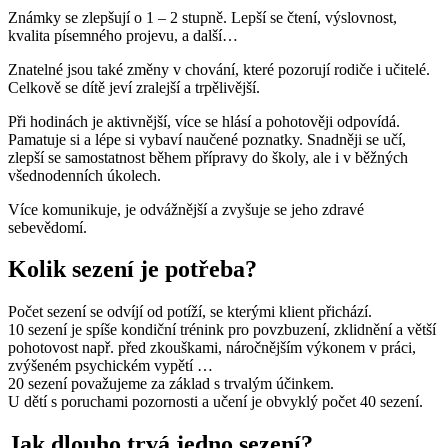
Známky se zlepšují o 1 – 2 stupně. Lepší se čtení, výslovnost,
kvalita písemného projevu, a další…
Znatelné jsou také změny v chování, které pozorují rodiče i učitelé.
Celkově se dítě jeví zralejší a trpělivější.
Při hodinách je aktivnější, více se hlásí a pohotověji odpovídá.
Pamatuje si a lépe si vybaví naučené poznatky. Snadněji se učí,
zlepší se samostatnost během přípravy do školy, ale i v běžných
všednodenních úkolech.
Více komunikuje, je odvážnější a zvyšuje se jeho zdravé
sebevědomí.
Kolik sezení je potřeba?
Počet sezení se odvíjí od potíží, se kterými klient přichází.
10 sezení je spíše kondiční trénink pro povzbuzení, zklidnění a větší
pohotovost např. před zkouškami, náročnějším výkonem v práci,
zvýšeném psychickém vypětí …
20 sezení považujeme za základ s trvalým účinkem.
U dětí s poruchami pozornosti a učení je obvyklý počet 40 sezení.
Jak dlouho trvá jedno sezení?