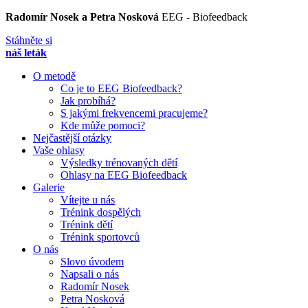
Radomír Nosek a Petra Nosková
EEG - Biofeedback
Stáhněte si
náš leták
O metodě
Co je to EEG Biofeedback?
Jak probíhá?
S jakými frekvencemi pracujeme?
Kde může pomoci?
Nejčastější otázky
Vaše ohlasy
Výsledky trénovaných dětí
Ohlasy na EEG Biofeedback
Galerie
Vítejte u nás
Trénink dospělých
Trénink dětí
Trénink sportovců
O nás
Slovo úvodem
Napsali o nás
Radomír Nosek
Petra Nosková